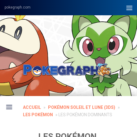
Skip to content
ACCUEIL
»
POKÉMON SOLEIL ET LUNE (3DS)
»
LES POKÉMON
»
LES POKÉMON DOMINANTS
LES POKÉMON