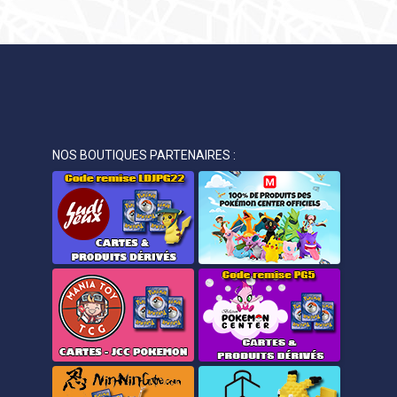
NOS BOUTIQUES PARTENAIRES :