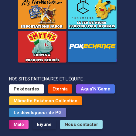
NOS SITES PARTENAIRES ET L’ÉQUIPE :
Pokécardex
Eternia
Aqua'N'Game
Mâmotto Pokémon Collection
Le développeur de PG
Malo
Eiyune
Nous contacter