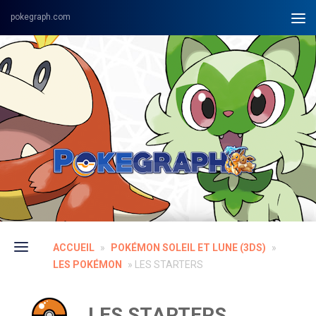
Skip to content
ACCUEIL
»
POKÉMON SOLEIL ET LUNE (3DS)
»
LES POKÉMON
»
LES STARTERS
LES STARTERS