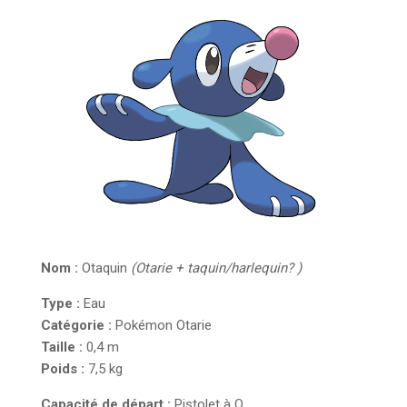
Nom :
Otaquin
(Otarie + taquin/harlequin? )
Type :
Eau
Catégorie :
Pokémon Otarie
Taille :
0,4 m
Poids :
7,5 kg
Capacité de départ :
Pistolet à O