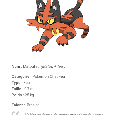
Nom :
Matoufeu
(Matou + feu )
Catégorie :
Pokémon Chat Feu
Type :
Feu
Taille :
0.7 m
Poids :
25 kg
Talent :
Brasier