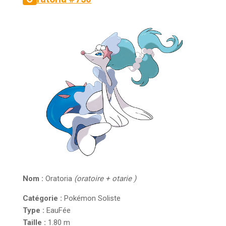
Nom :
Oratoria
(oratoire + otarie )
Catégorie :
Pokémon Soliste
Type :
Eau
Fée
Taille :
1.80 m