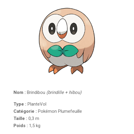
Nom :
Brindibou
(brindille + hibou)
Type :
Plante
Vol
Catégorie :
Pokémon Plumefeuille
Taille :
0,3 m
Poids :
1,5 kg