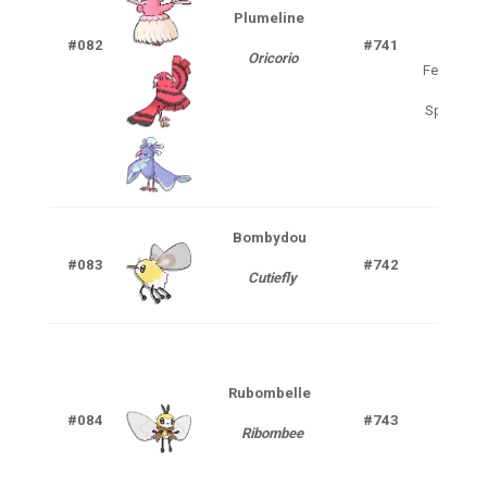
Plumeline
Psy
Vol
#082
#741
Oricorio
Feu
Vol
(F
Spectre
V
Bombydou
Inse
#083
#742
Cutiefly
F
Rubombelle
Inse
#084
#743
Ribombee
F