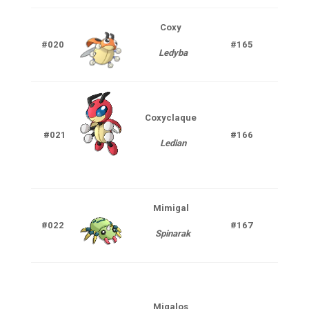
Coxy
Inse
#020
#165
Ledyba
V
Coxyclaque
Inse
#021
#166
Ledian
V
Mimigal
Inse
#022
#167
Spinarak
Poi
Migalos
Inse