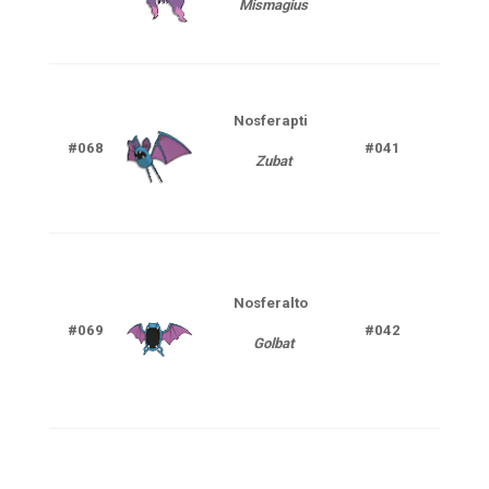
Mismagius
Nosferapti
Poi
#068
#041
Zubat
V
Nosferalto
Poi
#069
#042
Golbat
V