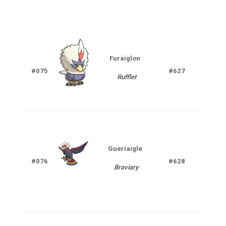
Furaiglon
Nor
#075
#627
Rufflet
V
Gueriaigle
Nor
#076
#628
Braviary
V