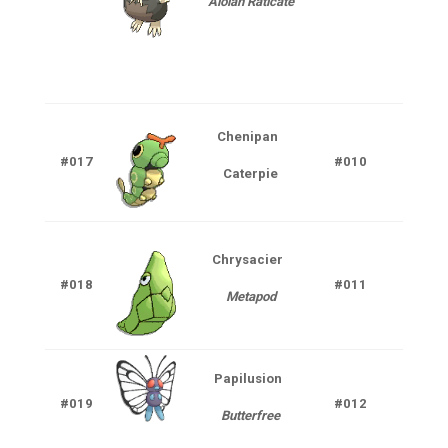
Alolan Raticate
Ténè
Chenipan
#017
#010
Ins
Caterpie
Chrysacier
#018
#011
Ins
Metapod
Papilusion
Inse
#019
#012
Butterfree
V