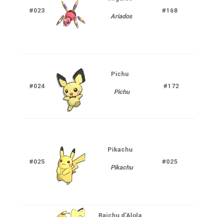
#023
#168
Ariados
Poi
Pichu
#024
#172
Elec
Pichu
Pikachu
#025
#025
Elec
Pikachu
Raichu
d’Alola
Elect