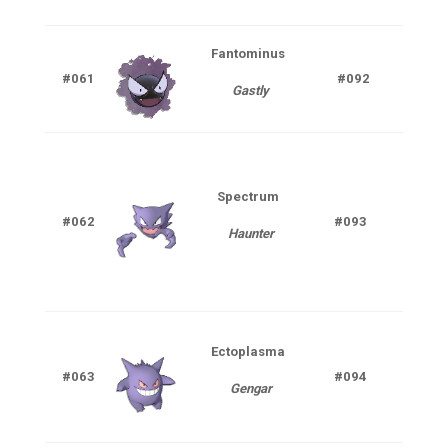
Fantominus
Spec
#061
#092
Gastly
Poi
Spectrum
Spec
#062
#093
Haunter
Poi
Ectoplasma
Spec
#063
#094
Gengar
Poi