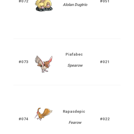
#072
#051
Alolan Dugtrio
Aci
Piafabec
Nor
#073
#021
Spearow
V
Rapasdepic
Nor
#074
#022
Fearow
V