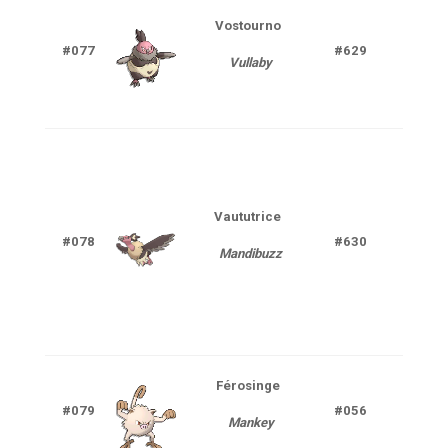
Vostourno
Ténè
#077
#629
Vullaby
V
Vaututrice
Ténè
#078
#630
Mandibuzz
V
Férosinge
#079
#056
Com
Mankey