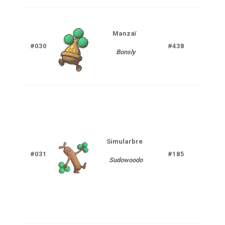
Manzaï
#030
#438
Ro
Bonsly
Simularbre
#031
#185
Ro
Sudowoodo