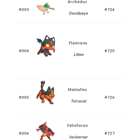
Archéduc
Pla
#003
#724
Decidueye
Spe
Flamiaou
#004
#725
F
Litten
Matoufeu
#005
#726
F
Torracat
F
Félinferno
#006
#727
Incineroar