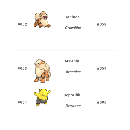
Caninos
#052
#058
F
Growlithe
Arcanin
#053
#059
F
Arcanine
Soporifik
#054
#096
P
Drowzee