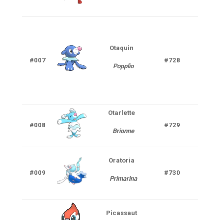
Ténè
Otaquin
#007
#728
E
Popplio
Otarlette
#008
#729
E
Brionne
E
Oratoria
#009
#730
Primarina
F
Picassaut
Nor