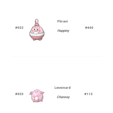
Ptiravi
#032
#440
Nor
Happiny
Leveinard
#033
#113
Nor
Chansey