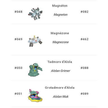
Magnéton
Elect
#048
#082
Magneton
Aci
Magnézone
Elect
#049
#462
Magnezone
Aci
Tadmorv
d’Alola
Poi
#050
#088
Alolan Grimer
Ténè
Grotadmorv
d’Alola
Poi
#051
#089
Alolan Muk
Ténè