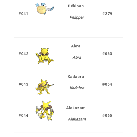
Békipan
Ea
#041
#279
Pelipper
V
Abra
#042
#063
P
Abra
Kadabra
#043
#064
P
Kadabra
Alakazam
#044
#065
P
Alakazam