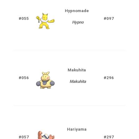
Hypnomade
#055
#097
P
Hypno
Makuhita
#056
#296
Com
Makuhita
Hariyama
#057
#297
Com