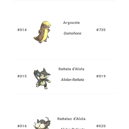
Argouste
#014
#735
Nor
Gumshoos
Rattata
d’Alola
Nor
#015
#019
Alolan Rattata
Ténè
Rattatac d’Alola
Nor
#016
#020