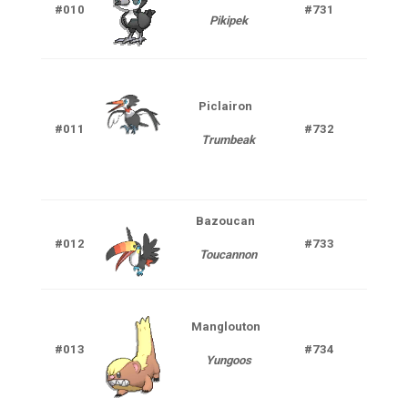
#010
#731
Pikipek
V
Piclairon
Nor
#011
#732
Trumbeak
V
Bazoucan
Nor
#012
#733
Toucannon
V
Manglouton
#013
#734
Nor
Yungoos