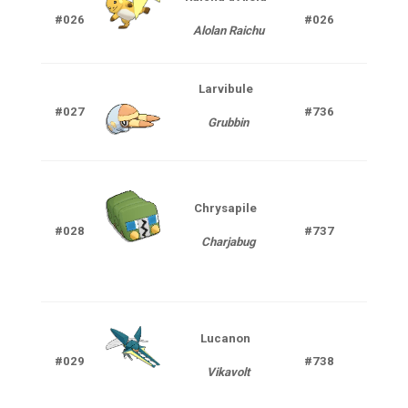
#026
#026
Alolan Raichu
P
Larvibule
#027
#736
Ins
Grubbin
Chrysapile
Inse
#028
#737
Charjabug
Elec
Lucanon
Inse
#029
#738
Vikavolt
Elec