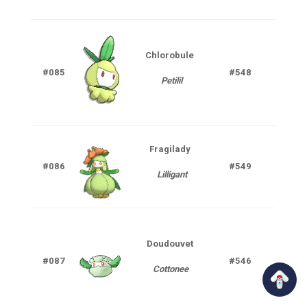
Chlorobule
#085
#548
Pla
Petilil
Fragilady
#086
#549
Pla
Lilligant
Doudouvet
Pla
#087
#546
Cottonee
F