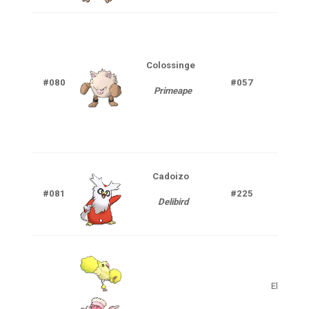
Colossinge
#080
#057
Com
Primeape
Cadoizo
Gla
#081
#225
Delibird
V
Electrik
V
Po