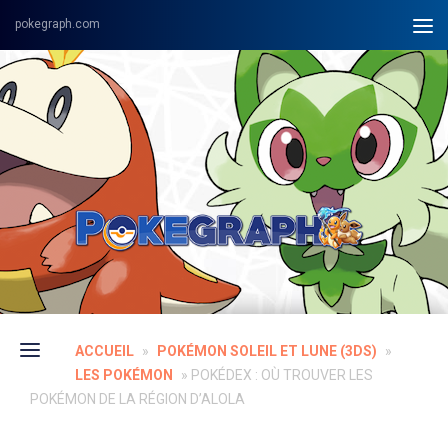
Skip to content
ACCUEIL
»
POKÉMON SOLEIL ET LUNE (3DS)
»
LES POKÉMON
»
POKÉDEX : OÙ TROUVER LES
POKÉMON DE LA RÉGION D’ALOLA