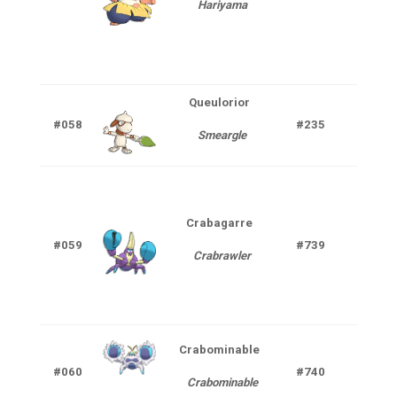
Hariyama
Queulorior
#058
#235
Nor
Smeargle
Crabagarre
#059
#739
Com
Crabrawler
Crabominable
Com
#060
#740
Crabominable
Gl