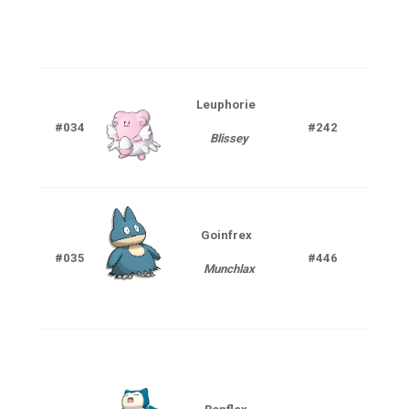
Leuphorie
#034
#242
Nor
Blissey
Goinfrex
#035
#446
Nor
Munchlax