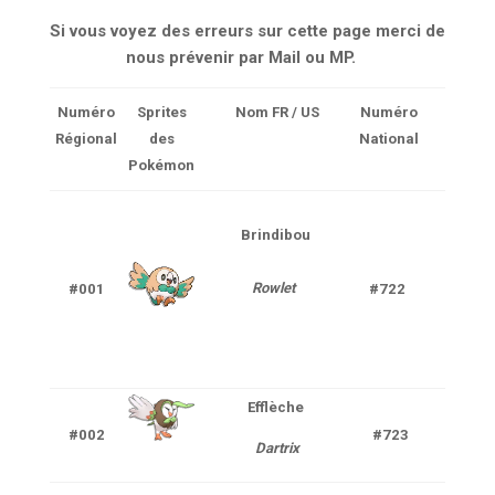
Si vous voyez des erreurs sur cette page merci de
nous prévenir par Mail ou MP.
Numéro
Sprites
Nom FR / US
Numéro
Ty
Régional
des
National
Pokémon
Brindibou
Pla
Rowlet
#001
#722
V
Efflèche
Pla
#002
#723
Dartrix
V