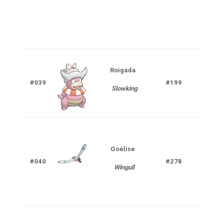
Roigada
Ea
#039
#199
Slowking
P
Goélise
Ea
#040
#278
Wingull
V