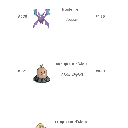
Nostenfer
Poi
#070
#169
Crobat
V
Taupiqueur d’Alola
So
#071
#050
Alolan Diglett
Aci
Triopikeur d’Alola
So