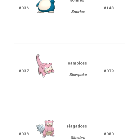
Ronflex
#036
#143
Nor
Snorlax
Ramoloss
Ea
#037
#079
Slowpoke
P
Flagadoss
Ea
#038
#080
Slowbro
P