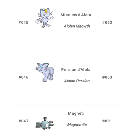
Miaouss d’Alola
#045
#052
Ténè
Alolan Meowth
Persian
d’Alola
#046
#053
Ténè
Alolan Persian
Magnéti
Elec
#047
#081
Magnemite
Aci