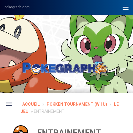
Skip to content
ACCUEIL
»
POKKEN TOURNAMENT (WII U)
»
LE
JEU
»
ENTRAINEMENT
ENTRAINEMENT