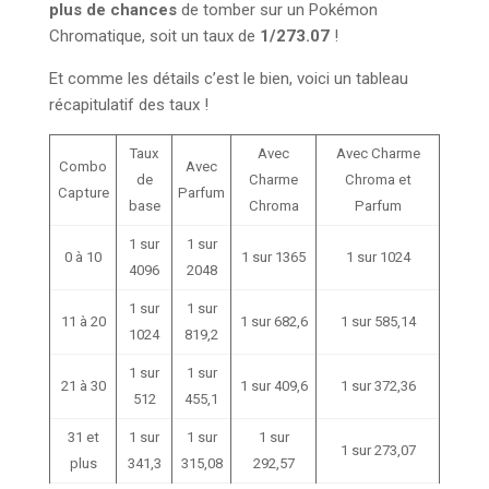
plus de chances
de tomber sur un Pokémon
Chromatique, soit un taux de
1/273.07
!
Et comme les détails c’est le bien, voici un tableau
récapitulatif des taux !
Taux
Avec
Avec Charme
Combo
Avec
de
Charme
Chroma et
Capture
Parfum
base
Chroma
Parfum
1 sur
1 sur
0 à 10
1 sur 1365
1 sur 1024
4096
2048
1 sur
1 sur
11 à 20
1 sur 682,6
1 sur 585,14
1024
819,2
1 sur
1 sur
21 à 30
1 sur 409,6
1 sur 372,36
512
455,1
31 et
1 sur
1 sur
1 sur
1 sur 273,07
plus
341,3
315,08
292,57