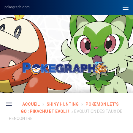
Skip to content
ACCUEIL
»
SHINY HUNTING
»
POKÉMON LET’S
GO : PIKACHU ET EVOLI !
»
EVOLUTION DES TAUX DE
RENCONTRE