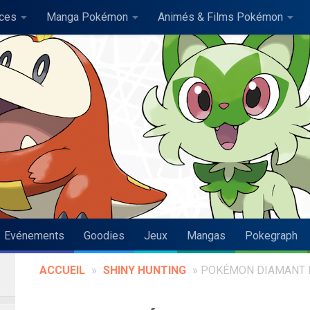
uces
Manga Pokémon
Animés & Films Pokémon
Evénements
Goodies
Jeux
Mangas
Pokegraph
ACCUEIL
»
SHINY HUNTING
»
POKÉMON DIAMANT E