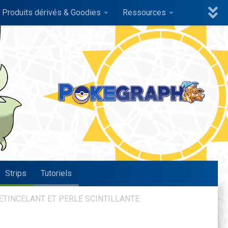
Produits dérivés & Goodies
Ressources
Strips
Tutoriels
TINCELANT ET PERLE SCINTILLANTE