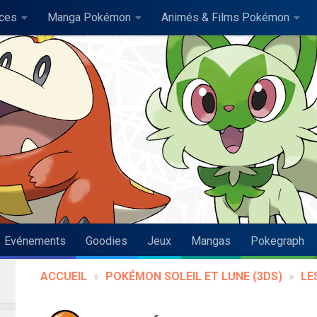
uces
Manga Pokémon
Animés & Films Pokémon
Evénements
Goodies
Jeux
Mangas
Pokegraph
ACCUEIL
»
POKÉMON SOLEIL ET LUNE (3DS)
»
LE