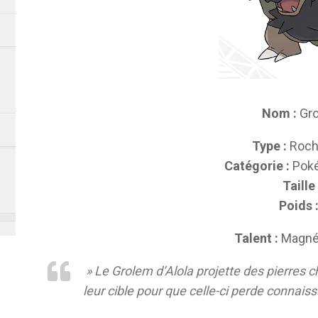
Nom :
Gro
Type :
Roc
Catégorie :
Poké
Taille 
Poids 
Talent :
Magné
» Le Grolem d’Alola projette des pierres cha
leur cible pour que celle-ci perde connais