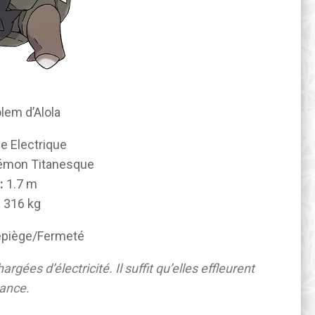
lem d’Alola
he
Electrique
mon Titanesque
:
1.7 m
:
316 kg
piège/Fermeté
rgées d’électricité. Il suffit qu’elles effleurent
sance.