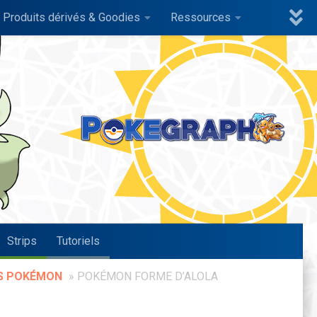
Produits dérivés & Goodies
Ressources
Strips
Tutoriels
S POKÉMON
»
POKÉMON FORME D’ALOLA