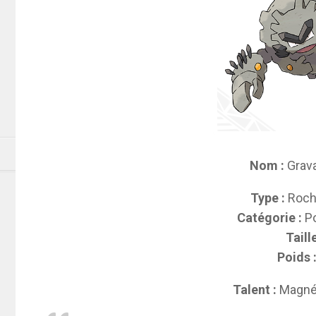
Nom :
Grava
Type :
Roc
Catégorie :
P
Taille
Poids 
Talent :
Magné