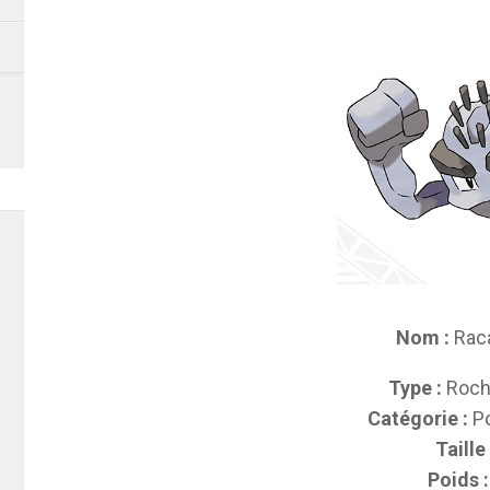
Nom :
Raca
Type :
Roc
Catégorie :
P
Taille 
Poids :