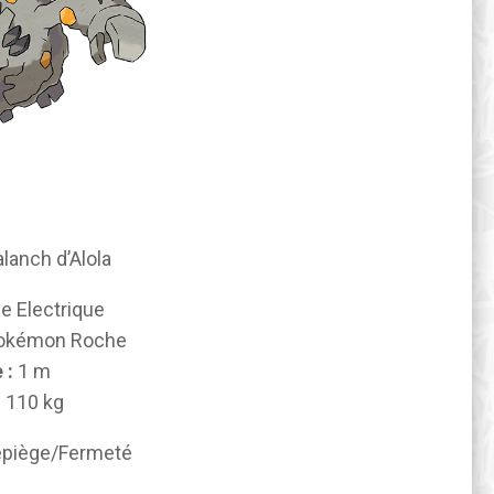
lanch d’Alola
he
Electrique
okémon Roche
 :
1 m
:
110 kg
piège/Fermeté