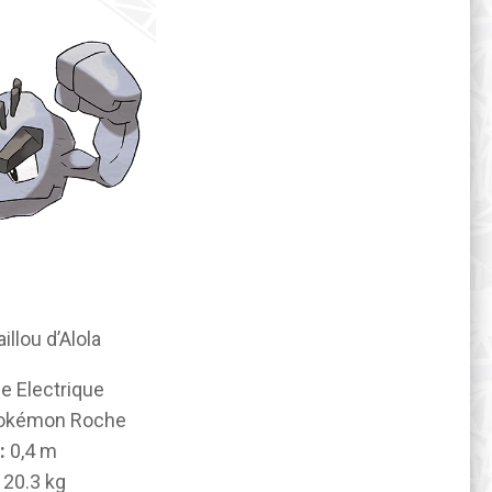
illou d’Alola
he
Electrique
okémon Roche
:
0,4 m
20.3 kg