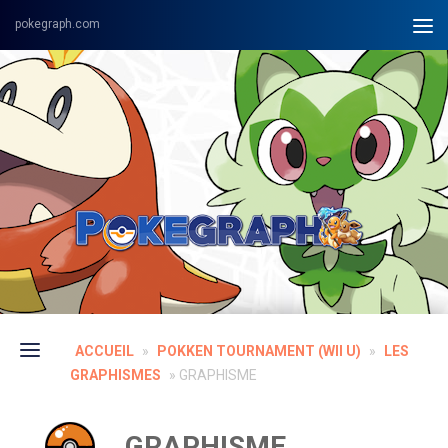
Skip to content
ACCUEIL
»
POKKEN TOURNAMENT (WII U)
»
LES
GRAPHISMES
»
GRAPHISME
GRAPHISME