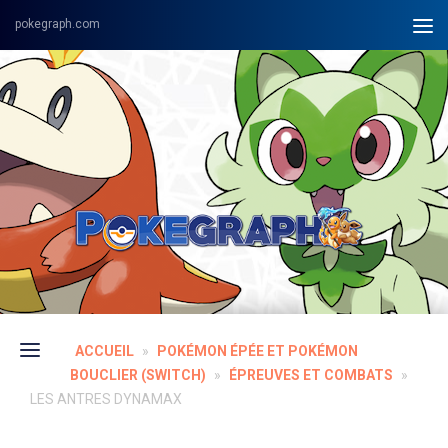
Skip to content
ACCUEIL
»
POKÉMON ÉPÉE ET POKÉMON
BOUCLIER (SWITCH)
»
ÉPREUVES ET COMBATS
»
LES ANTRES DYNAMAX