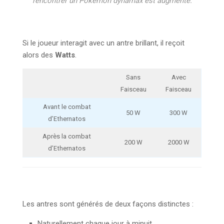
rencontrer un Pokémon dynamax est augmenté.
Si le joueur interagit avec un antre brillant, il reçoit
alors des
Watts
.
Sans
Avec
Faisceau
Faisceau
Avant le combat
50 W
300 W
d’Ethernatos
Après la combat
200 W
2000 W
d’Ethernatos
Les antres sont générés de deux façons distinctes :
Naturellement chaque jour à minuit.