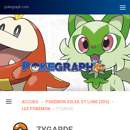
Skip to content
ACCUEIL
»
POKÉMON SOLEIL ET LUNE (3DS)
»
LES POKÉMON
»
ZYGARDE
ZYGARDE