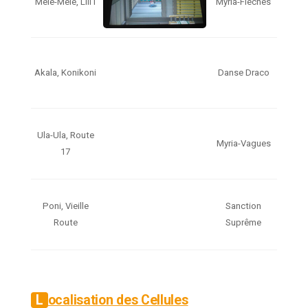
Mele-Mele, Lili’i
Myria-Flèches
Akala, Konikoni
Danse Draco
Ula-Ula, Route
Myria-Vagues
17
Poni, Vieille
Sanction
Route
Suprême
Localisation des Cellules