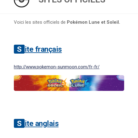
Voici les sites officiels de
Pokémon Lune et Soleil.
Site français
http://www.pokemon-sunmoon.com/fr-fr/
Site anglais