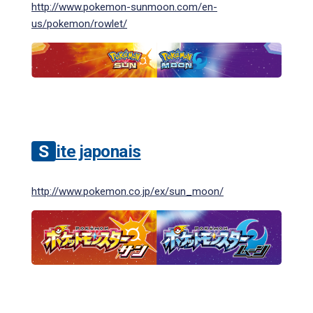
http://www.pokemon-sunmoon.com/en-
us/pokemon/rowlet/
Site japonais
http://www.pokemon.co.jp/ex/sun_moon/