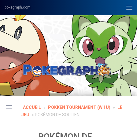
Skip to content
ACCUEIL
»
POKKEN TOURNAMENT (WII U)
»
LE
JEU
»
POKÉMON DE SOUTIEN
POKÉMON DE