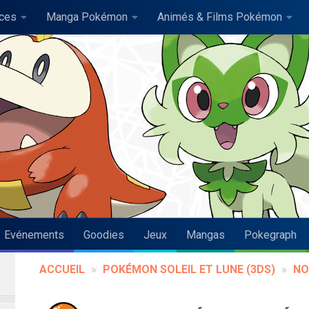
uces
Manga Pokémon
Animés & Films Pokémon
Evénements
Goodies
Jeux
Mangas
Pokegraph
ACCUEIL
»
POKÉMON SOLEIL ET LUNE (3DS)
»
NO