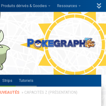
Produits dérivés & Goodies
Ressources
Strips
Tutoriels
UVEAUTÉS
»
CAPACITÉS Z (PRÉSENTATION)