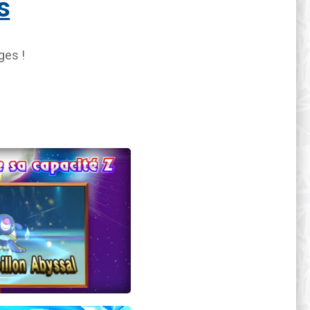
s
ges !